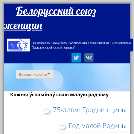
Белорусский союз
женщин
Боковая колонка
Кожны ўспамінаў сваю малую радзіму
75-летие Гродненщины
Год малой Родины