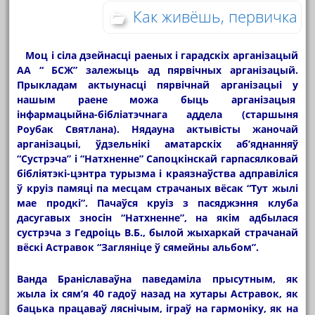
Как живёшь, первичка
Моц і сіла дзейнасці раеных і гарадскіх арганізацый
АА “ БСЖ” залежыць ад пярвічных арганізацый.
Прыкладам актыунасці пярвічнай арганізацыі у
нашым раене можа быць арганізацыя
інфармацыйна-бібліатэчнага аддела (старшыня
Роубак Святлана). Нядауна актывісты жаночай
арганізацыі, ўдзельнікі аматарскіх аб’яднанняў
“Сустрэча” і “Натхненне” Сапоцкінскай гарпасялковай
бібліятэкі-цэнтра турызма і краязнаўства адправіліся
ў круіз памяці па месцам страчаных вёсак “Тут жылі
мае продкі”. Пачаўся круіз з пасяджэння клуба
дасугавых зносін “Натхненне”, на якім адбылася
сустрэча з Гедроіць В.Б., былой жыхаркай страчанай
вёскі Астравок “Загляніце ў сямейны альбом”.
Ванда Браніславаўна паведаміла прысутным, як
жыла іх сям’я 40 гадоў назад на хутары Астравок, як
бацька працаваў ляснічым, іграў на гармоніку, як на