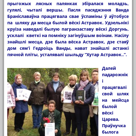
прыгожых лясных палянках збіралася моладзь,
гулялі, чыталі вершы. Пасля пасяджэння Ванда
Браніславаўна працягвала свае ўспаміны ў аўтобусе
па шляху да месца былой вёскі Астравок. Удзельнікі
круіза наведалі былую пагранзаставу вёскі Доргунь,
усклалі кветкі на помніку загінуўшым воінам. Насілу
знайшлі месца, дзе была вёска Астравок, дзе стаяў
дом сям’і Гедроіць Ванды, нават знайшлі астанкі
пячной пліты, усталявалі шыльду “Хутар Астравок..”.
Далей
падарожнік
і
працягвалі
свой шлях
на мейсца
былой
вёскі
Царева.
Праўнучка
былога