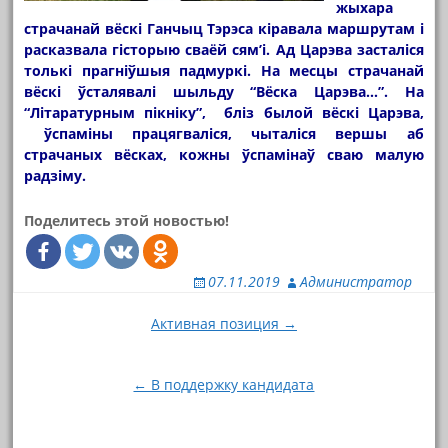
жыхара
страчанай вёскі Ганчыц Тэрэса кіравала маршрутам і
расказвала гісторыю сваёй сям’і. Ад Царэва засталіся
толькі прагніўшыя падмуркі. На месцы страчанай
вёскі ўсталявалі шыльду “Вёска Царэва…”. На
“Літаратурным пікніку”, бліз былой вёскі Царэва,
ўспаміны працягваліся, чыталіся вершы аб
страчаных вёсках, кожны ўспамінаў сваю малую
радзіму.
Поделитесь этой новостью!
07.11.2019
Администратор
Навигация
Активная позиция →
по
записям
← В поддержку кандидата