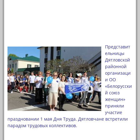
Представит
ельницы
Дятловской
районной
организаци
и ОО
«Белорусски
й союз
женщин»
приняли
участие
праздновании 1 мая Дня Труда. Дятловчане встретили
парадом трудовых коллективов.