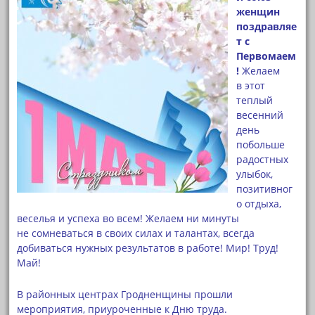
женщин
поздравляе
т с
Первомаем
!
Желаем
в этот
теплый
весенний
день
побольше
радостных
улыбок,
позитивног
о отдыха,
веселья и успеха во всем! Желаем ни минуты
не сомневаться в своих силах и талантах, всегда
добиваться нужных результатов в работе! Мир! Труд!
Май!
В районных центрах Гродненщины прошли
мероприятия, приуроченные к Дню труда.